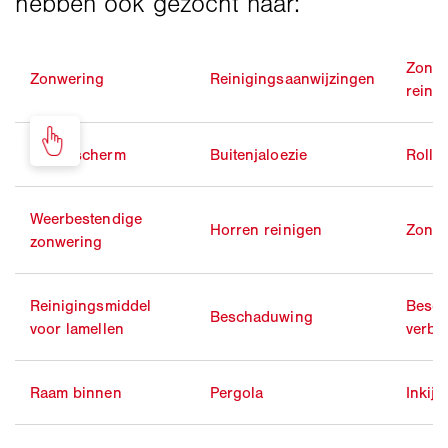
Zonn
Zonwering
Reinigingsaanwijzingen
reini
Zonnescherm
Buitenjaloezie
Rollui
Weerbestendige
Horren reinigen
Zonne
zonwering
Reinigingsmiddel
Besch
Beschaduwing
voor lamellen
verbl
Raam binnen
Pergola
Inkijk