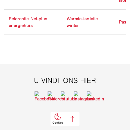
isolat
Referentie Net-plus
Warmte-isolatie
Passi
energiehuis
winter