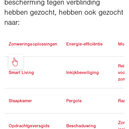
Zonweringsoplossingen
Energie-efficiëntie
Mode
Reini
Smart Living
Inkijkbeveiliging
voor
zonw
Slaapkamer
Pergola
Raam
Zome
Opdrachtgeversgids
Beschaduwing