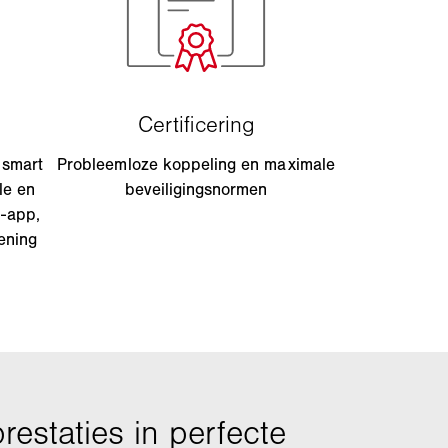
 smart
Probleemloze koppeling en maximale
le en
beveiligingsnormen
d-app,
ening