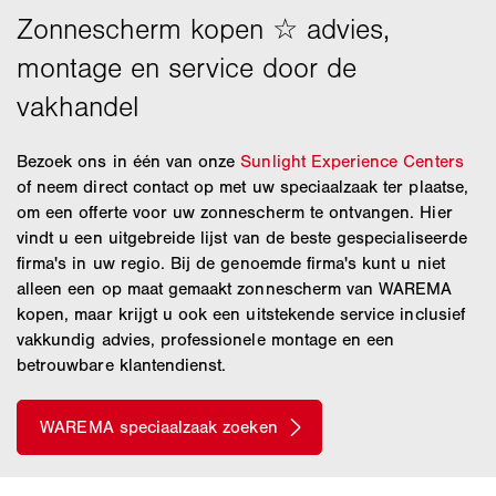
Laat uw schermdoek alleen door een vakman
reinigingshandschoen van WAREMA die dankzij de
vervangen. Anders kan het gebeuren dat u het doek
microvezels werkt als een vuilmagneet, een niet te
of het frame beschadigt. Wij van WAREMA zijn de
overtreffen duo voor de verzorging van uw schermen.
aangewezen partners om uw
zonneschermstof te
vervangen.
Bij ons vindt u een grote keuze uit stevige
doeken in veel verschillende kleuren en dessins.
Bezoek ons in één van onze
Sunlight Experience Centers
of neem direct contact op met uw speciaalzaak ter plaatse,
om een offerte voor uw zonnescherm te ontvangen. Hier
vindt u een uitgebreide lijst van de beste gespecialiseerde
firma's in uw regio. Bij de genoemde firma's kunt u niet
alleen een op maat gemaakt zonnescherm van WAREMA
kopen, maar krijgt u ook een uitstekende service inclusief
vakkundig advies, professionele montage en een
betrouwbare klantendienst.