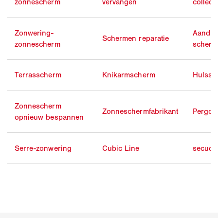
zonnescherm
vervangen
collecti
Zonwering-
Aandrij
Schermen reparatie
zonnescherm
scherm
Terrasscherm
Knikarmscherm
Hulssc
Zonnescherm
Zonneschermfabrikant
Pergol
opnieuw bespannen
Serre-zonwering
Cubic Line
secudr