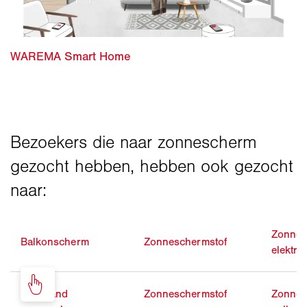
Zonne
Balkonscherm
Zonneschermstof
elektri
Vrijstaand
Zonneschermstof
Zonne