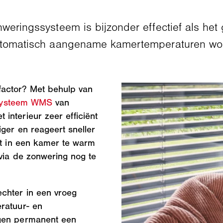
weringssysteem is bijzonder effectief als het
 automatisch aangename kamertemperaturen w
factor? Met behulp van
systeem WMS
van
interieur zeer efficiënt
iger en reageert sneller
et in een kamer te warm
via de zonwering nog te
chter in een vroeg
ratuur- en
agen permanent een