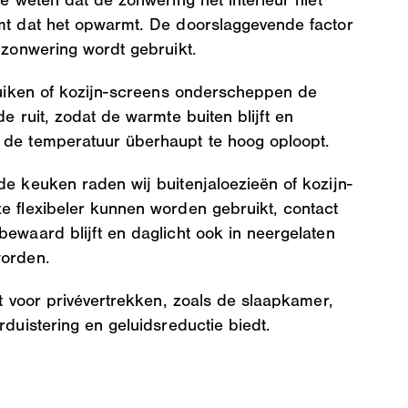
te weten dat de zonwering het interieur niet
mt dat het opwarmt. De doorslaggevende factor
 zonwering wordt gebruikt.
lluiken of kozijn-screens onderscheppen de
de ruit, zodat de warmte buiten blijft en
 de temperatuur überhaupt te hoog oploopt.
e keuken raden wij buitenjaloezieën of kozijn-
e flexibeler kunnen worden gebruikt, contact
ewaard blijft en daglicht ook in neergelaten
worden.
kt voor privévertrekken, zoals de slaapkamer,
rduistering en geluidsreductie biedt.