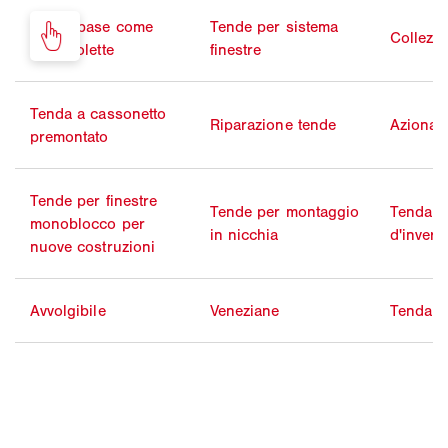
Tende base come
Tende per sistema
Collezi
markisolette
finestre
Tenda a cassonetto
Riparazione tende
Azionam
premontato
Tende per finestre
Tende per montaggio
Tenda p
monoblocco per
in nicchia
d'invern
nuove costruzioni
Avvolgibile
Veneziane
Tenda la