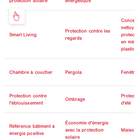
protection solaire
énergétique
Concent
nettoya
Protection contre les
Smart Living
protecti
regards
en méta
plastiqu
Chambre à coucher
Pergola
Fenêtre,
Protection contre
Protect
Ombrage
l'éblouissement
d'été
Économie d'énergie
Référence bâtiment à
avec la protection
Maison 
énergie positive
solaire