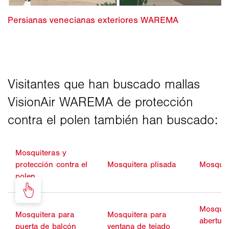
Mosquiteras y
protección contra el
Mosquitera plisada
Mosquit
polen
Mosquit
Mosquitera para
Mosquitera para
abertur
puerta de balcón
ventana de tejado