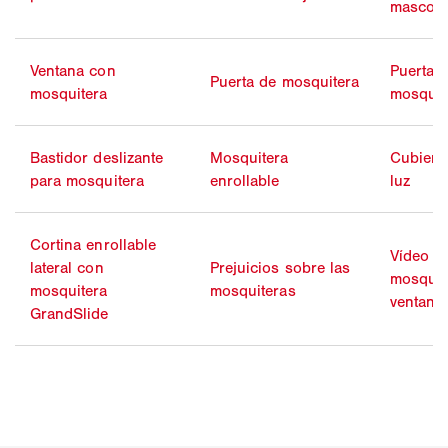
mascota
Ventana con
Puerta g
Puerta de mosquitera
mosquitera
mosquit
Bastidor deslizante
Mosquitera
Cubiert
para mosquitera
enrollable
luz
Cortina enrollable
Vídeo d
lateral con
Prejuicios sobre las
mosquit
mosquitera
mosquiteras
ventana
GrandSlide