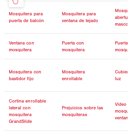
Mosquit
Mosquitera para
Mosquitera para
abertur
puerta de balcón
ventana de tejado
mascota
Ventana con
Puerta con
Puerta g
mosquitera
mosquitera
mosquit
Mosquitera con
Mosquitera
Cubiert
bastidor fijo
enrollable
luz
Cortina enrollable
Vídeo d
lateral con
Prejuicios sobre las
mosquit
mosquitera
mosquiteras
ventana
GrandSlide