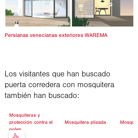
Mosquiteras y
protección contra el
Mosquitera plisada
Mosquit
polen