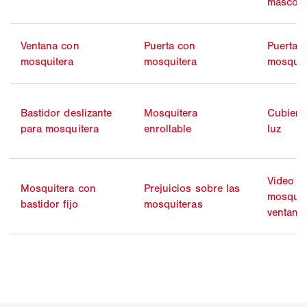
mascota
Ventana con
Puerta con
Puerta g
mosquitera
mosquitera
mosquit
Bastidor deslizante
Mosquitera
Cubiert
para mosquitera
enrollable
luz
Vídeo d
Mosquitera con
Prejuicios sobre las
mosquit
bastidor fijo
mosquiteras
ventana