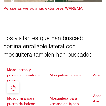
Mosquiteras y
protección contra el
Mosquitera plisada
Mosquit
polen
Mosquit
Mosquitera para
Mosquitera para
abertur
puerta de balcón
ventana de tejado