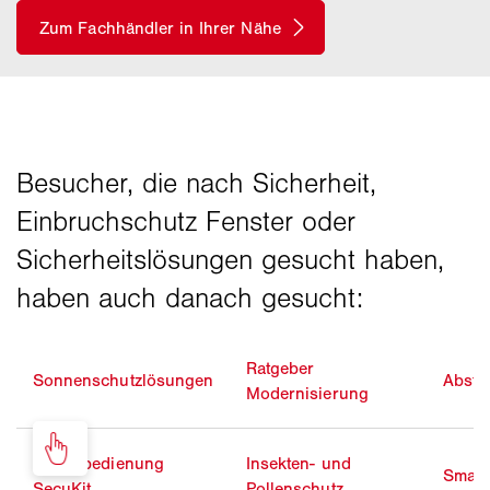
Ratgeber
Sonnenschutzlösungen
Abstu
Modernisierung
Zusatzbedienung
Insekten- und
Smart
SecuKit
Pollenschutz