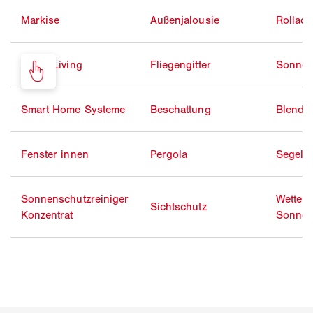
Markise
Außenjalousie
Rollad
Smart Living
Fliegengitter
Sonnen
Smart Home Systeme
Beschattung
Blends
Fenster innen
Pergola
Segelt
Sonnenschutzreiniger
Wetterf
Sichtschutz
Konzentrat
Sonnen