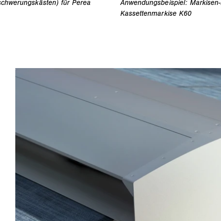
eschwerungskästen) für Perea
Anwendungsbeispiel: Markisen-F
Kassettenmarkise K60