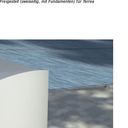
reigestell (zweiseitig, mit Fundamenten) für Terrea