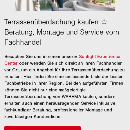
sicher.
unserem Reinigungskonzentrat.
Lamellendächer:
Bei diesen reicht es aus, wenn Sie
sie ein- oder zweimal im Jahr gründlich reinigen.
Fangen Sie an, indem Sie die einzelnen Lamellen
sanft abbürsten. Bei stärkeren Verschmutzungen
sollten Sie eine Reinigungslösung und warmes
Wasser verwenden. Vorsicht: chemische Reiniger
können das Obermaterial angreifen. Danach säubern
Besuchen Sie uns in einem unserer
Sunlight Experience
Sie die Rahmenkonstruktion auf dieselbe Weise. Zum
Center
oder wenden Sie sich direkt an Ihren Fachhändler
Schluss spritzen Sie das Dach mit dem
vor Ort, um ein Angebot für Ihre Terrassenüberdachung zu
Gartenschlauch ab – fertig!
erhalten. Hier finden Sie eine umfassende Liste der besten
Fachbetriebe in Ihrer Region. Bei den aufgeführten Firmen
Sonnensegel:
Beim Sonnensegel gehen Sie ähnlich
können Sie nicht nur eine maßgefertigte
wie bei der Markise vor. Tragen Sie erst sorgfältig
Terrassenüberdachung von WAREMA kaufen, sondern
den Reiniger auf und spritzen Sie das Segel dann mit
erhalten auch einen herausragenden Service inklusive
warmem Wasser ab.
fachkundiger Beratung, professioneller Montage und
zuverlässigen Kundendienst.