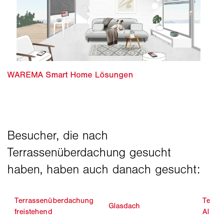
Terrassenüberdachung
Ter
Glasdach
freistehend
Alu