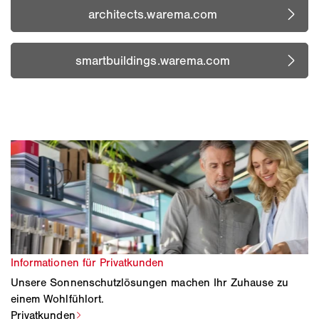
Pergola bioclimatica
Soluzioni per la protezione solare
Smart Home
Mosquiteras
Toldos vela
Solafskærmningsguide
Smart Home
Soluciones de proteccion solar
Service og support
Servicio y soporte
Unsere Sonnenschutzlösungen machen Ihr Zuhause zu
einem Wohlfühlort.