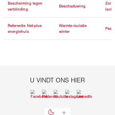
Bescherming tegen
Zome
Beschaduwing
verblinding
isolat
Referentie Net-plus
Warmte-isolatie
Passi
energiehuis
winter