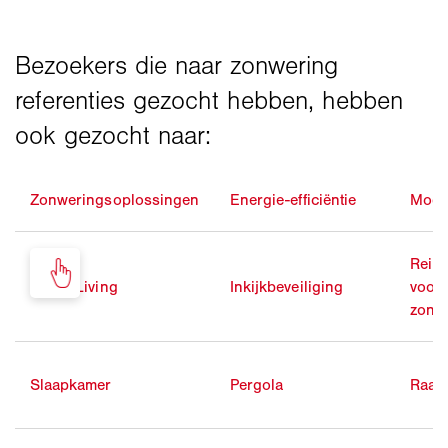
Zonweringsoplossingen
Energie-efficiëntie
Mode
Reini
Smart Living
Inkijkbeveiliging
voor
zonw
Slaapkamer
Pergola
Raam