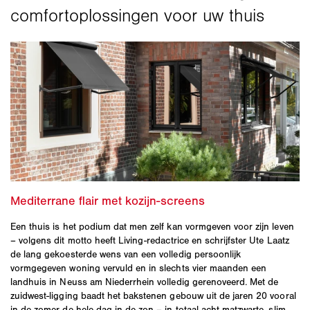
Een thuis is het podium dat men zelf kan vormgeven voor zijn leven
– volgens dit motto heeft Living-redactrice en schrijfster Ute Laatz
de lang gekoesterde wens van een volledig persoonlijk
vormgegeven woning vervuld en in slechts vier maanden een
landhuis in Neuss am Niederrhein volledig gerenoveerd. Met de
zuidwest-ligging baadt het bakstenen gebouw uit de jaren 20 vooral
in de zomer de hele dag in de zon – in totaal acht matzwarte, slim