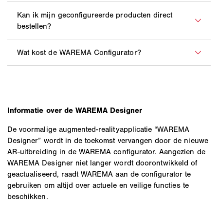
productafmeting u het beste voor uw persoonlijke
bekijken en de effecten van uw configuratie in een
Ja, het opslaan van uw persoonlijke configuratie en
situatie kiest.
virtuele omgeving zien.
latere bewerking is altijd mogelijk.
Zodra u met uw configuratie tevreden bent, heeft u de
mogelijkheid een directe offerte van een speciaalzaak
bij u in de buurt te ontvangen. Daar kunt u zich
Met onze configurator kunt u uw favoriete
individueel laten adviseren en het betreffende
zonweringsproduct gratis genereren.
zonweringsproduct bestellen.
Informatie over de WAREMA Designer
De voormalige augmented-realityapplicatie “WAREMA
Designer” wordt in de toekomst vervangen door de nieuwe
AR-uitbreiding in de WAREMA configurator. Aangezien de
WAREMA Designer niet langer wordt doorontwikkeld of
geactualiseerd, raadt WAREMA aan de configurator te
gebruiken om altijd over actuele en veilige functies te
beschikken.