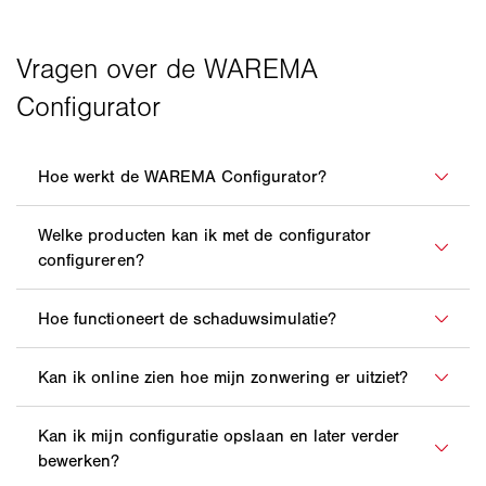
Na de keuze van het product heeft u de mogelijkheid
verschillende instellingen en opties aan te passen.
Dit betreft de keuze van kleuren, groottes, functies en
speciale eigenschappen. De configurator laat u in
In de WAREMA Configurator kunt u zonneschermen,
realtime zien hoe uw selectie het uiterlijk en de
lamellendaken en zonnezeilen individueel
functies van het product beïnvloedt.
configureren. Ook de passende uitrusting zoals
De schaduwsimulatie in onze configurator geeft u de
warmterstraler, verlichtingssysteem of volant-
mogelijkheid de loop van de schaduw op uw terras of
rolgordijn kan in deze toepassing worden ervaren.
balkon zichtbaar te maken. Op die manier kunt u zich
De WAREMA Configurator genereert in realtime een
beter voorstellen hoe de schaduw in de loop van de
visuele weergave van het geconfigureerde product. U
dag en van het jaar verandert, en welke
kunt het product uit verschillende blikrichtingen