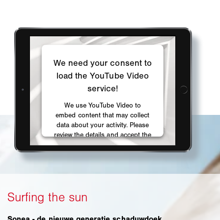
Sonea - de nieuwe generatie schaduwdoek