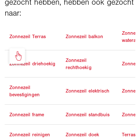
Zonneze
Zonnezeil Terras
Zonnezeil balkon
waterafs
Zonnezeil
Zonnezeil driehoekig
Zonneze
rechthoekig
Zonnezeil
Zonnezeil elektrisch
Zonnezei
bevestigingen
Zonnezeil frame
Zonnezeil standbuis
Zonneze
Zonnezeil reinigen
Zonnezeil doek
Terraso