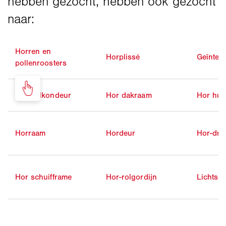
Horren en
Horplissé
Geïnteg
pollenroosters
Hor balkondeur
Hor dakraam
Hor huis
Horraam
Hordeur
Hor-dra
Hor schuifframe
Hor-rolgordijn
Lichtsc