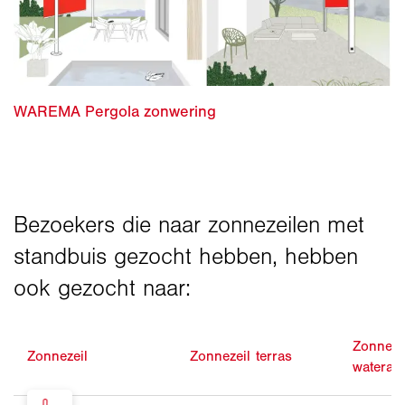
Zonneze
Zonnezeil
Zonnezeil terras
waterafs