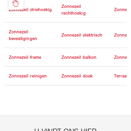
Zonnezeil
Zonnezeil driehoekig
Zonneze
rechthoekig
Zonnezeil
Zonnezeil elektrisch
Zonnezei
bevestigingen
Zonnezeil frame
Zonnezeil balkon
Zonneze
Zonnezeil reinigen
Zonnezeil doek
Terraso