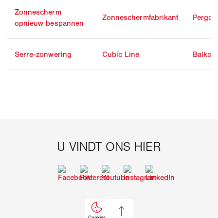
Zonnescherm
Zonneschermfabrikant
Pergol
opnieuw bespannen
Serre-zonwering
Cubic Line
Balkon