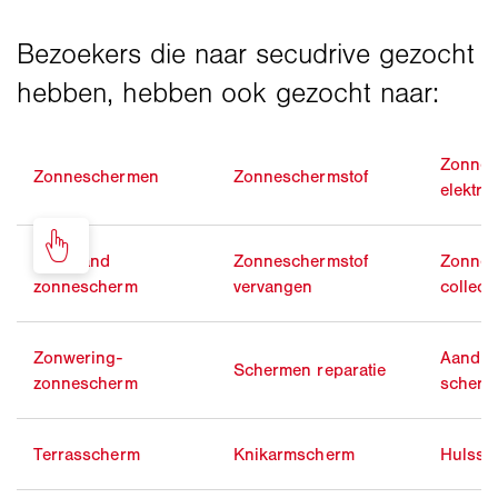
Zonne
Zonneschermen
Zonneschermstof
elektri
Vrijstaand
Zonneschermstof
Zonne
zonnescherm
vervangen
collecti
Zonwering-
Aandrij
Schermen reparatie
zonnescherm
scherm
Terrasscherm
Knikarmscherm
Hulssc