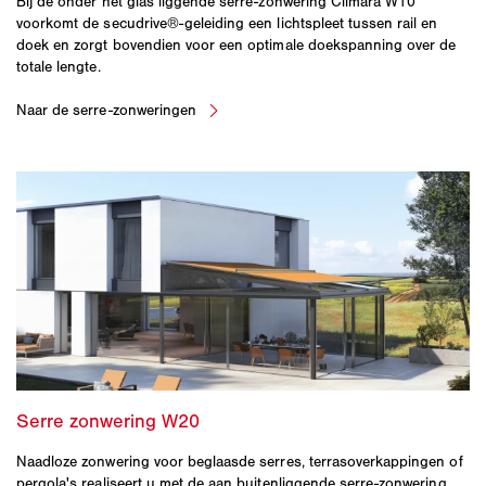
Bij de onder het glas liggende serre-zonwering Climara W10
voorkomt de secudrive®-geleiding een lichtspleet tussen rail en
doek en zorgt bovendien voor een optimale doekspanning over de
totale lengte.
Naadloze zonwering voor beglaasde serres, terrasoverkappingen of
pergola's realiseert u met de aan buitenliggende serre-zonwering