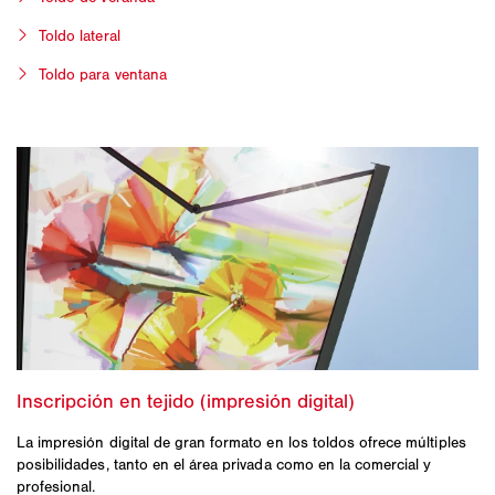
Toldo lateral
Toldo para ventana
La impresión digital de gran formato en los toldos ofrece múltiples
posibilidades, tanto en el área privada como en la comercial y
profesional.