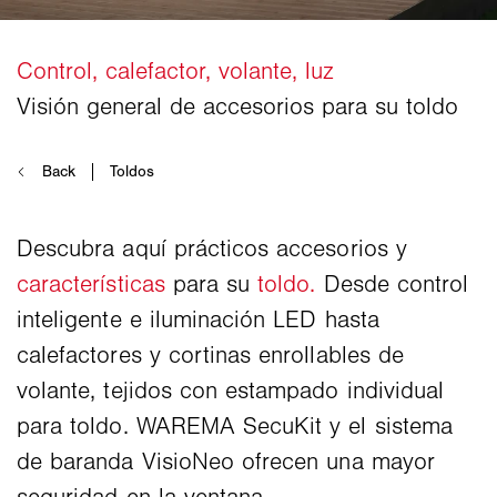
Descubra aquí prácticos accesorios y
características
para su
toldo.
Desde control
inteligente e iluminación LED hasta
calefactores y cortinas enrollables de
volante, tejidos con estampado individual
para toldo. WAREMA SecuKit y el sistema
de baranda VisioNeo ofrecen una mayor