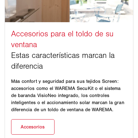
Más confort y seguridad para sus tejidos Screen:
accesorios como el WAREMA SecuKit o el sistema
de baranda VisioNeo integrado, los controles
inteligentes o el accionamiento solar marcan la gran
diferencia de un toldo de ventana de WAREMA.