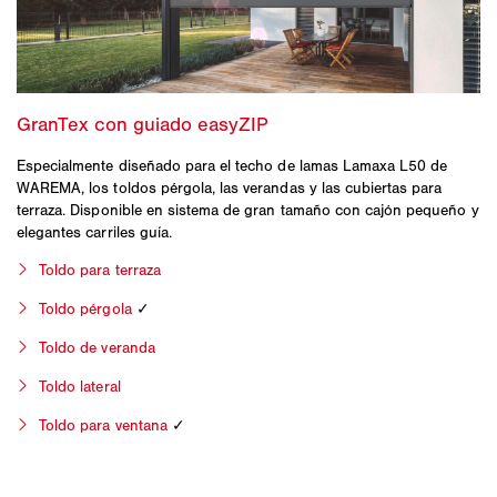
Especialmente diseñado para el techo de lamas Lamaxa L50 de
WAREMA, los toldos pérgola, las verandas y las cubiertas para
terraza. Disponible en sistema de gran tamaño con cajón pequeño y
elegantes carriles guía.
Toldo para terraza
Toldo pérgola
✓
Toldo de veranda
Toldo lateral
Toldo para ventana
✓