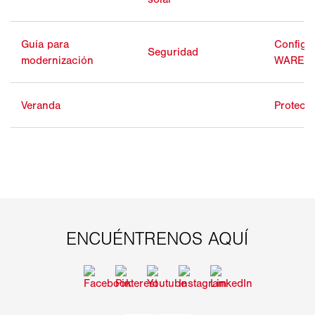
Guía para
Configu
Seguridad
modernización
WAREM
Veranda
Protecci