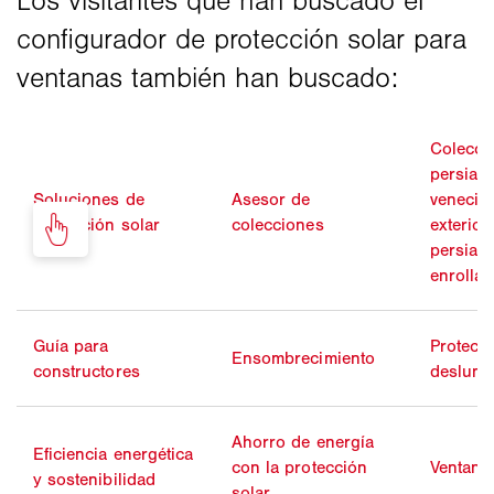
Colecci
persian
Soluciones de
Asesor de
venecia
protección solar
colecciones
exterior
persian
enrollab
Guía para
Protecc
Ensombrecimiento
constructores
deslumb
Ahorro de energía
Eficiencia energética
con la protección
Ventanas
y sostenibilidad
solar