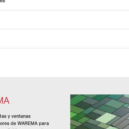
Color
Color
Color
Color
das y ventanas
colores de WAREMA para