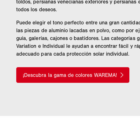
toldos, persianas venecianas exteriores y persianas 
todos los deseos.
RAL 7022 Gris sombra
Puede elegir el tono perfecto entre una gran cantida
RAL 9006 Aluminio
las piezas de aluminio lacadas en polvo, como por eje
blanco mate
guía, galerías, cajones o bastidores. Las categorías g
Variation e Individual le ayudan a encontrar fácil y r
adecuado para cada protección solar individual.
RAL 7038 Gris ágata
RAL 7038 Gris
ágata
501 Gris luminoso
RAL 7035 Gris
luminoso
RAL 9007 Aluminio gris
mate