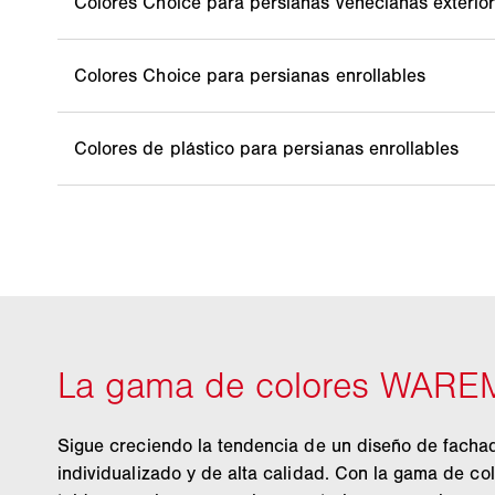
Número
Número
RAL 7016 Gris
Número
antracita
RAL 7016 Gris antracita
Número
mate
RAL 1015 Marfil claro
RAL 1015 Marfil
claro
Sigue creciendo la tendencia de un diseño de facha
individualizado y de alta calidad. Con la gama de 
500 Gris ágata