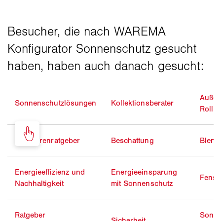
Außen
Sonnenschutzlösungen
Kollektionsberater
Rolllä
Bauherrenratgeber
Beschattung
Blend
Energieeffizienz und
Energieeinsparung
Fenst
Nachhaltigkeit
mit Sonnenschutz
Ratgeber
Sonne
Sicherheit