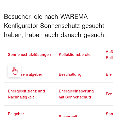
Außen
Sonnenschutzlösungen
Kollektionsberater
Rolllä
Bauherrenratgeber
Beschattung
Blend
Energieeffizienz und
Energieeinsparung
Fenst
Nachhaltigkeit
mit Sonnenschutz
Ratgeber
Sonne
Sicherheit