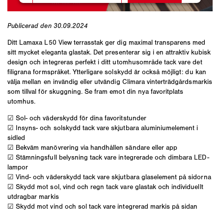
Publicerad den 30.09.2024
Ditt Lamaxa L50 View terrasstak ger dig maximal transparens med
sitt mycket eleganta glastak. Det presenterar sig i en attraktiv kubisk
design och integreras perfekt i ditt utomhusområde tack vare det
filigrana formspråket. Ytterligare solskydd är också möjligt: du kan
välja mellan en invändig eller utvändig Climara vinterträdgårdsmarkis
som tillval för skuggning. Se fram emot din nya favoritplats
utomhus.
☑ Sol- och väderskydd för dina favoritstunder
☑ Insyns- och solskydd tack vare skjutbara aluminiumelement i
sidled
☑ Bekväm manövrering via handhållen sändare eller app
☑ Stämningsfull belysning tack vare integrerade och dimbara LED-
lampor
☑ Vind- och väderskydd tack vare skjutbara glaselement på sidorna
☑ Skydd mot sol, vind och regn tack vare glastak och individuellt
utdragbar markis
☑ Skydd mot vind och sol tack vare integrerad markis på sidan