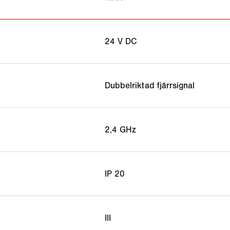
24 V DC
Dubbelriktad fjärrsignal
2,4 GHz
IP 20
III