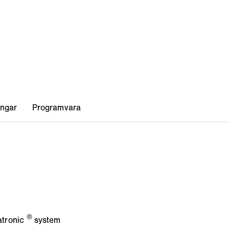
®
atronic
system