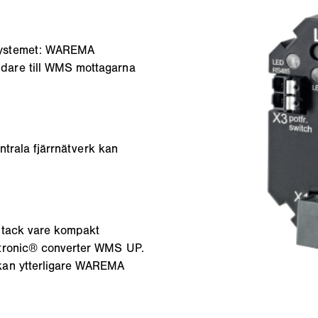
systemet: WAREMA
dare till WMS mottagarna
ntrala fjärrnätverk kan
e tack vare kompakt
atronic® converter WMS UP.
kan ytterligare WAREMA