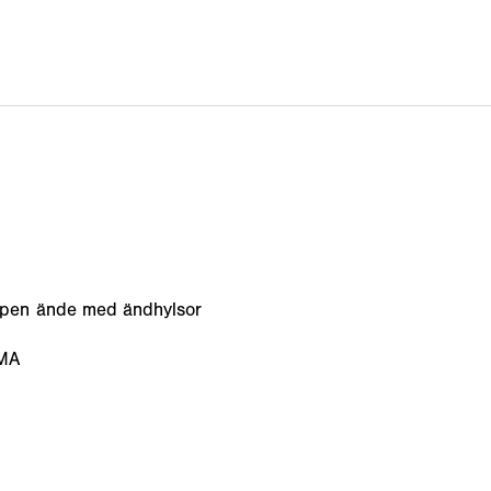
ppen ände med ändhylsor
EMA