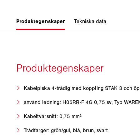
Kabelpiska 4-trådig med koppling STAK 3 och ö
använd ledning: H05RR-F 4G 0,75 sv, Typ WAR
Kabeltvärsnitt: 0,75 mm²
Trådfärger: grön/gul, blå, brun, svart