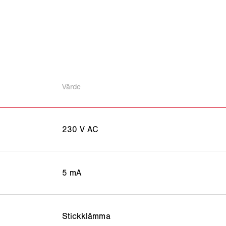
Värde
230 V AC
5 mA
Stickklämma