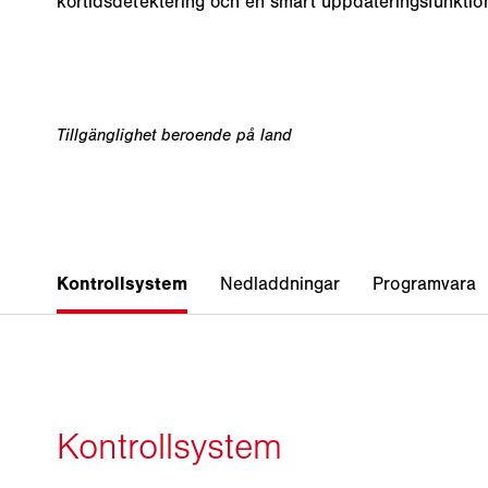
körtidsdetektering och en smart uppdateringsfunktio