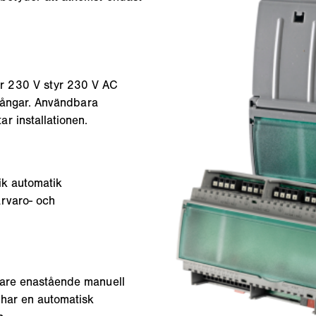
r 230 V styr 230 V AC
tgångar. Användbara
r installationen.
ik automatik
ärvaro- och
vare enastående manuell
 har en automatisk