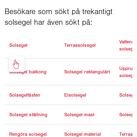
Vattena
Solsegel
Terrassolsegel
solsege
Upprull
Solsegel balkong
Solsegel rektangulärt
solsege
Solsegelfästen
Elsolsegel
Solsege
Solsegel ställning
Solsegel mast
Solsege
Rengöra solsegel
Solsegel material
Terrasst