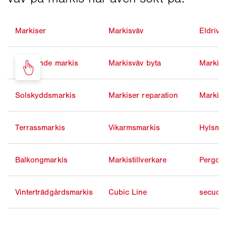
Markiser
Markisväv
Eldrive
Fristående markis
Markisväv byta
Markisk
Solskyddsmarkis
Markiser reparation
Markisd
Terrassmarkis
Vikarmsmarkis
Hylsma
Balkongmarkis
Markistillverkare
Pergol
Vinterträdgårdsmarkis
Cubic Line
secudri