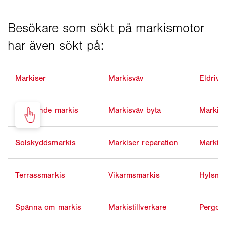
Markiser
Markisväv
Eldrive
Fristående markis
Markisväv byta
Markisk
Solskyddsmarkis
Markiser reparation
Markisd
Terrassmarkis
Vikarmsmarkis
Hylsma
Spänna om markis
Markistillverkare
Pergol