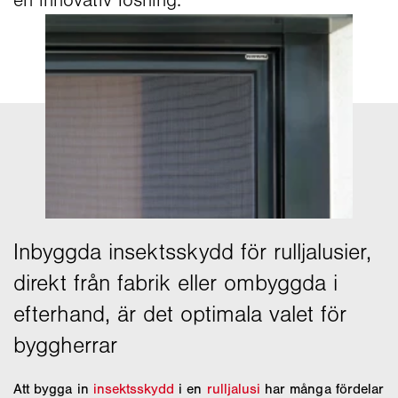
en innovativ lösning.
Att bygga in
insektsskydd
i en
rulljalusi
har många fördelar