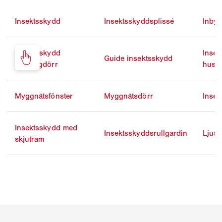
Insektsskydd
Insektsskyddsplissé
Inbyg
Insektsskydd
Insek
Guide insektsskydd
balkongdörr
husd
Myggnätsfönster
Myggnätsdörr
Insek
Insektsskydd med
Insektsskyddsrullgardin
Ljusv
skjutram