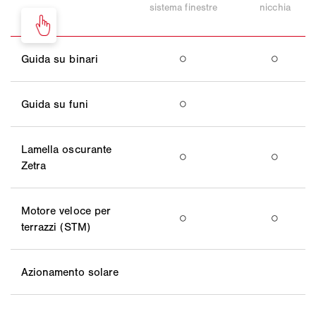
sistema finestre
nicchia
Guida su binari
○
○
Guida su funi
○
Lamella oscurante
○
○
Zetra
Motore veloce per
○
○
terrazzi (STM)
Azionamento solare