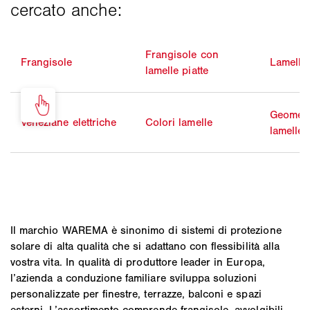
Frangisole con
Frangisole
Lamella 
lamelle piatte
Geometr
Veneziane elettriche
Colori lamelle
lamelle
Il marchio WAREMA è sinonimo di sistemi di protezione
solare di alta qualità che si adattano con flessibilità alla
vostra vita. In qualità di produttore leader in Europa,
l’azienda a conduzione familiare sviluppa soluzioni
personalizzate per finestre, terrazze, balconi e spazi
esterni. L’assortimento comprende frangisole, avvolgibili,