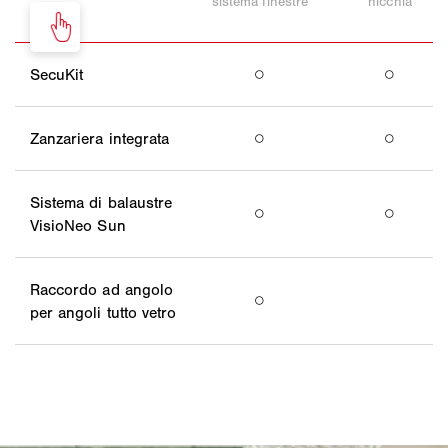
sistema finestre
nicchia
SecuKit
○
○
Zanzariera integrata
○
○
Sistema di balaustre
○
○
VisioNeo Sun
Raccordo ad angolo
○
per angoli tutto vetro