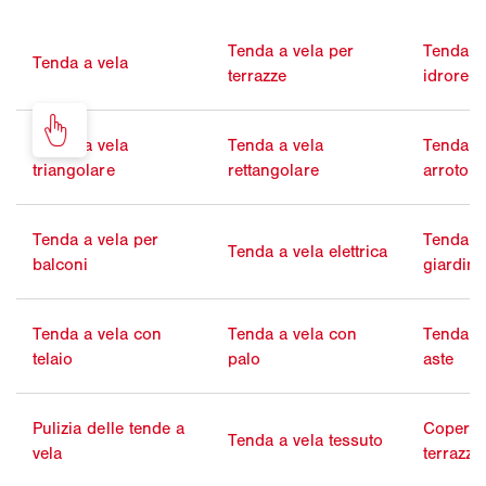
Tenda a vela per
Tenda a
Tenda a vela
terrazze
idrorepe
Tenda a vela
Tenda a vela
Tenda a
triangolare
rettangolare
arrotola
Tenda a vela per
Tenda a 
Tenda a vela elettrica
balconi
giardini
Tenda a vela con
Tenda a vela con
Tenda a
telaio
palo
aste
Pulizia delle tende a
Copertu
Tenda a vela tessuto
vela
terrazze