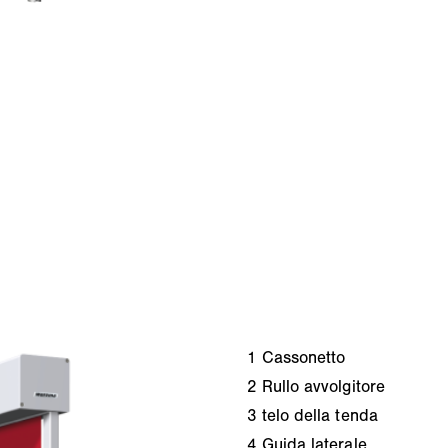
1
Cassonetto
2
Rullo avvolgitore
3
telo della tenda
4
Guida laterale