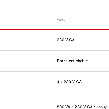
Valeur
230 V CA
Borne enfichable
4 x 230 V CA
500 VA à 230 V CA / cos φ 