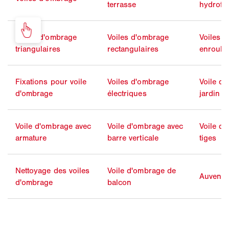
terrasse
hydrofu
Voiles d'ombrage
Voiles d'ombrage
Voiles 
triangulaires
rectangulaires
enroula
Fixations pour voile
Voiles d'ombrage
Voile d
d'ombrage
électriques
jardin
Voile d'ombrage avec
Voile d'ombrage avec
Voile d
armature
barre verticale
tiges
Nettoyage des voiles
Voile d'ombrage de
Auvent 
d'ombrage
balcon