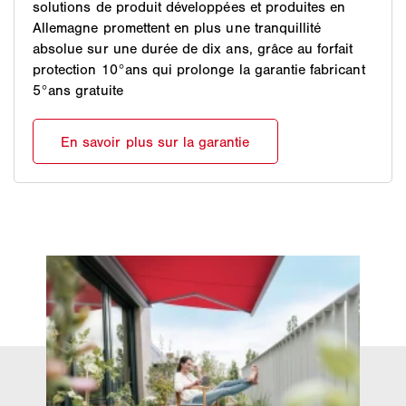
solutions de produit développées et produites en
protections solaires qu'il suffit de diluer dans de l'eau
Allemagne promettent en plus une tranquillité
tiède. L'application ensuite d'un imperméabilisant
absolue sur une durée de dix ans, grâce au forfait
textile spécifique protège durablement la protection
protection 10°ans qui prolonge la garantie fabricant
solaire en textile de l'humidité et de la saleté.
5°ans gratuite
Des conseils plus détaillés sont disponibles ici :
www.warema.de/reinigung.