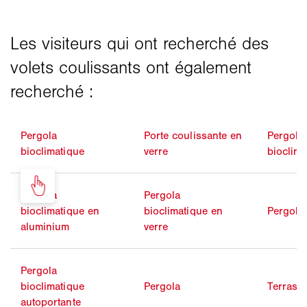
Pergola
Porte coulissante en
Pergola
bioclimatique
verre
bioclima
Pergola
Pergola
bioclimatique en
bioclimatique en
Pergola
aluminium
verre
Pergola
bioclimatique
Pergola
Terrass
autoportante