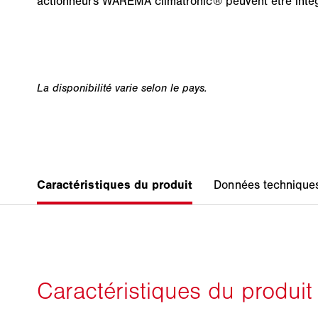
actionneurs WAREMA climatronic® peuvent être inté