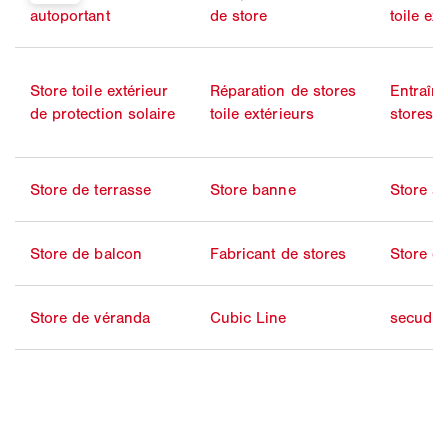
autoportant
de store
toile ex
Store toile extérieur
Réparation de stores
Entraîn
de protection solaire
toile extérieurs
stores
Store de terrasse
Store banne
Store à 
Store de balcon
Fabricant de stores
Store d
Store de véranda
Cubic Line
secudri