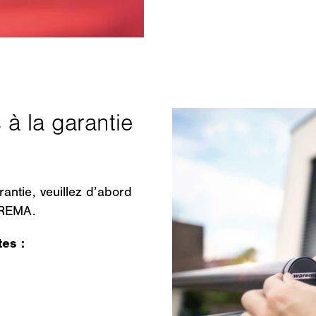
antie, veuillez d’abord
AREMA.
tes :