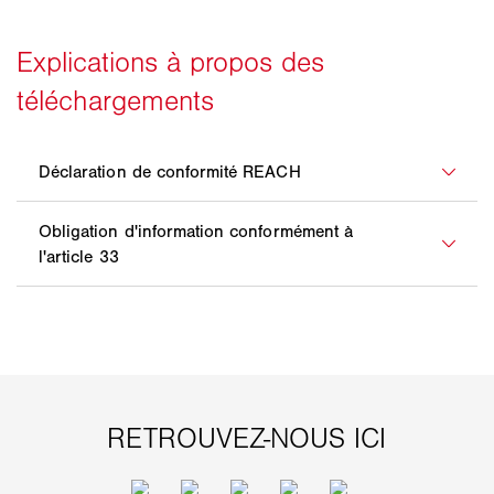
REACH permet d'identifier des substances
particulièrement préoccupantes et de les répertorier
dans des listes de candidats. Ces dernières sont
complétées tous les six mois. Chez WAREMA, nous
Si une substance préoccupante, qui est indiquée
surveillons ces actualisations. Si nous détectons une
dans la liste des candidats et qui dépasse le taux de
substance particulièrement préoccupante ou si nos
concentration de 0,1 % en masse dans un composant
fournisseurs nous signalent l'une de ces substances,
de notre produit, ne peut pas être remplacée, nous
nous essayons de supprimer celle-ci de nos produits
sommes tenus de le signaler. L'information doit être
en remplaçant la substance ou le composant. Notre
communiquée au client professionnel dans la chaîne
déclaration de conformité REACH en est la preuve.
logistique. Sur demande, les consommateurs doivent
obtenir des renseignements sur les substances