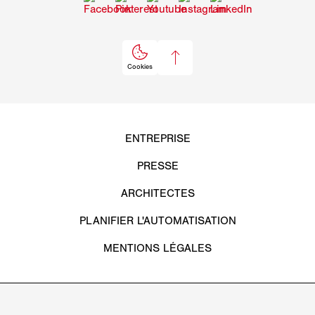
Téléchargement : Déclaration de conformité
particulièrement préoccupantes dans un délai de
REACH
45 jours de la part du revendeur, du fabricant ou de
l'importateur. Afin de permettre une manipulation plus
sûre de nos produits, nous avons résumé ces
informations relatives aux substances
particulièrement préoccupantes sur notre plateforme.
Téléchargement : Informations concernant REACH
art. 33 Plomb
Téléchargement : Informations concernant REACH
art. 33 Insert pour coulisse