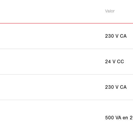
Valor
230 V CA
24 V CC
230 V CA
500 VA en 