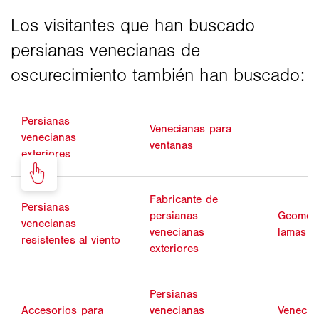
Persianas
Venecianas para
venecianas
ventanas
exteriores
Fabricante de
Persianas
persianas
Geometr
venecianas
venecianas
lamas
resistentes al viento
exteriores
Persianas
Accesorios para
venecianas
Venecia