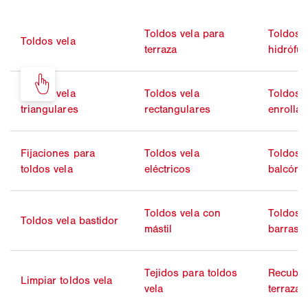
Toldos vela para
Toldos v
Toldos vela
terraza
hidrófu
Toldos vela
Toldos vela
Toldos v
triangulares
rectangulares
enrollab
Fijaciones para
Toldos vela
Toldos v
toldos vela
eléctricos
balcón
Toldos vela con
Toldos 
Toldos vela bastidor
mástil
barras
Tejidos para toldos
Recubri
Limpiar toldos vela
vela
terraza