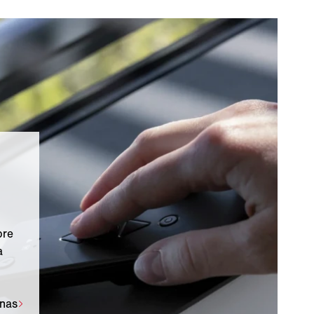
bre
a